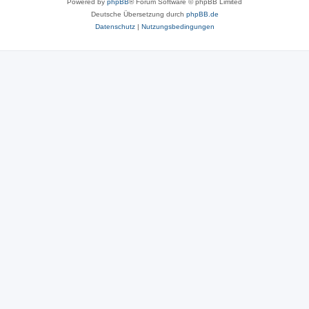
Powered by
phpBB
® Forum Software © phpBB Limited
Deutsche Übersetzung durch
phpBB.de
Datenschutz
|
Nutzungsbedingungen