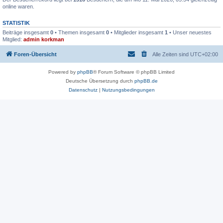
online waren.
STATISTIK
Beiträge insgesamt
0
• Themen insgesamt
0
• Mitglieder insgesamt
1
• Unser neuestes
Mitglied:
admin korkman
Foren-Übersicht
Alle Zeiten sind
UTC+02:00
Powered by
phpBB
® Forum Software © phpBB Limited
Deutsche Übersetzung durch
phpBB.de
Datenschutz
|
Nutzungsbedingungen