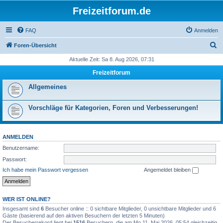
Freizeitforum.de
FAQ
Anmelden
S
Foren-Übersicht
u
Aktuelle Zeit: Sa 8. Aug 2026, 07:31
c
Freizeitforum
h
Allgemeines
e
Vorschläge für Kategorien, Foren und Verbesserungen!
ANMELDEN
Benutzername:
Passwort:
Ich habe mein Passwort vergessen
Angemeldet bleiben
WER IST ONLINE?
Insgesamt sind
6
Besucher online :: 0 sichtbare Mitglieder, 0 unsichtbare Mitglieder und 6
Gäste (basierend auf den aktiven Besuchern der letzten 5 Minuten)
Der Besucherrekord liegt bei
1516
Besuchern, die am Mo 11. Mai 2026, 05:54 gleichzeitig