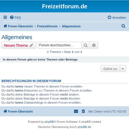
Freizeitforum.de
FAQ
Anmelden
S
Foren-Übersicht
Freizeitforum
Allgemeines
u
Allgemeines
c
Suche
Erweiterte Suche
Neues Thema
h
0 Themen • Seite
1
von
1
e
In diesem Forum gibt es keine Themen oder Beiträge.
Gehe zu
BERECHTIGUNGEN IN DIESEM FORUM
Du darfst
keine
neuen Themen in diesem Forum erstellen.
Du darfst
keine
Antworten zu Themen in diesem Forum erstellen.
Du darfst deine Beiträge in diesem Forum
nicht
ändern.
Du darfst deine Beiträge in diesem Forum
nicht
löschen.
Du darfst
keine
Dateianhänge in diesem Forum erstellen.
Foren-Übersicht
Alle Zeiten sind
UTC+02:00
Powered by
phpBB
® Forum Software © phpBB Limited
Deutsche Übersetzung durch
phpBB.de