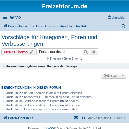
Freizeitforum.de
FAQ
Anmelden
S
Foren-Übersicht
Freizeitforum
Vorschläge für Kategorien, Foren und Verbesserungen!
u
Vorschläge für Kategorien, Foren und
c
Verbesserungen!
h
Suche
Erweiterte Suche
Neues Thema
e
0 Themen • Seite
1
von
1
In diesem Forum gibt es keine Themen oder Beiträge.
Gehe zu
BERECHTIGUNGEN IN DIESEM FORUM
Du darfst
keine
neuen Themen in diesem Forum erstellen.
Du darfst
keine
Antworten zu Themen in diesem Forum erstellen.
Du darfst deine Beiträge in diesem Forum
nicht
ändern.
Du darfst deine Beiträge in diesem Forum
nicht
löschen.
Du darfst
keine
Dateianhänge in diesem Forum erstellen.
Foren-Übersicht
Alle Zeiten sind
UTC+02:00
Powered by
phpBB
® Forum Software © phpBB Limited