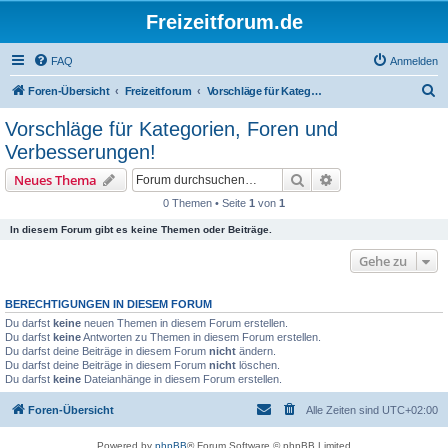
Freizeitforum.de
FAQ
Anmelden
S
Foren-Übersicht
Freizeitforum
Vorschläge für Kategorien, Foren und Verbesserungen!
u
Vorschläge für Kategorien, Foren und
c
Verbesserungen!
h
Suche
Erweiterte Suche
Neues Thema
e
0 Themen • Seite
1
von
1
In diesem Forum gibt es keine Themen oder Beiträge.
Gehe zu
BERECHTIGUNGEN IN DIESEM FORUM
Du darfst
keine
neuen Themen in diesem Forum erstellen.
Du darfst
keine
Antworten zu Themen in diesem Forum erstellen.
Du darfst deine Beiträge in diesem Forum
nicht
ändern.
Du darfst deine Beiträge in diesem Forum
nicht
löschen.
Du darfst
keine
Dateianhänge in diesem Forum erstellen.
Foren-Übersicht
Alle Zeiten sind
UTC+02:00
Powered by
phpBB
® Forum Software © phpBB Limited