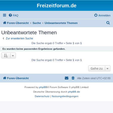
Freizeitforum.de
FAQ
Anmelden
S
Foren-Übersicht
Suche
Unbeantwortete Themen
u
Unbeantwortete Themen
c
Zur erweiterten Suche
h
Die Suche ergab 0 Treffer • Seite
1
von
1
e
Es wurden keine passenden Ergebnisse gefunden.
Die Suche ergab 0 Treffer • Seite
1
von
1
Gehe zu
Foren-Übersicht
Alle Zeiten sind
UTC+02:00
Powered by
phpBB
® Forum Software © phpBB Limited
Deutsche Übersetzung durch
phpBB.de
Datenschutz
|
Nutzungsbedingungen