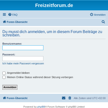
Freizeitforum.de
FAQ
Anmelden
S
Foren-Übersicht
u
Du musst dich anmelden, um in diesem Forum Beiträge zu
c
schreiben.
h
Benutzername:
e
Passwort:
Ich habe mein Passwort vergessen
Angemeldet bleiben
Meinen Online-Status während dieser Sitzung verbergen
Foren-Übersicht
Alle Zeiten sind
UTC+02:00
Powered by
phpBB
® Forum Software © phpBB Limited