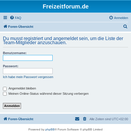
Freizeitforum.de
FAQ
Anmelden
S
Foren-Übersicht
u
Du musst registriert und angemeldet sein, um die Liste der
c
Team-Mitglieder anzuschauen.
h
Benutzername:
e
Passwort:
Ich habe mein Passwort vergessen
Angemeldet bleiben
Meinen Online-Status während dieser Sitzung verbergen
Foren-Übersicht
Alle Zeiten sind
UTC+02:00
Powered by
phpBB
® Forum Software © phpBB Limited