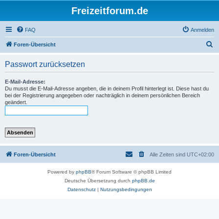
Freizeitforum.de
FAQ
Anmelden
S
Foren-Übersicht
u
Passwort zurücksetzen
c
h
E-Mail-Adresse:
Du musst die E-Mail-Adresse angeben, die in deinem Profil hinterlegt ist. Diese hast du
e
bei der Registrierung angegeben oder nachträglich in deinem persönlichen Bereich
geändert.
Foren-Übersicht
Alle Zeiten sind
UTC+02:00
Powered by
phpBB
® Forum Software © phpBB Limited
Deutsche Übersetzung durch
phpBB.de
Datenschutz
|
Nutzungsbedingungen