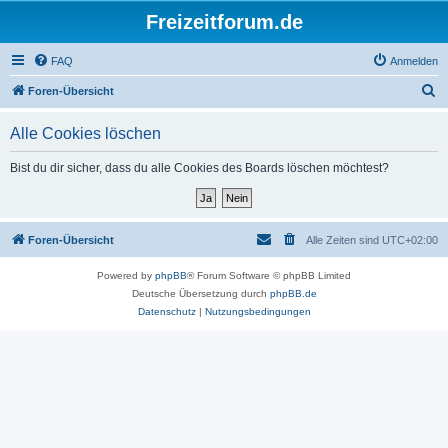
Freizeitforum.de
FAQ
Anmelden
S
Foren-Übersicht
u
Alle Cookies löschen
c
h
Bist du dir sicher, dass du alle Cookies des Boards löschen möchtest?
e
Foren-Übersicht
Alle Zeiten sind
UTC+02:00
Powered by
phpBB
® Forum Software © phpBB Limited
Deutsche Übersetzung durch
phpBB.de
Datenschutz
|
Nutzungsbedingungen