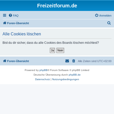
Freizeitforum.de
FAQ
Anmelden
S
Foren-Übersicht
u
Alle Cookies löschen
c
h
Bist du dir sicher, dass du alle Cookies des Boards löschen möchtest?
e
Foren-Übersicht
Alle Zeiten sind
UTC+02:00
Powered by
phpBB
® Forum Software © phpBB Limited
Deutsche Übersetzung durch
phpBB.de
Datenschutz
|
Nutzungsbedingungen