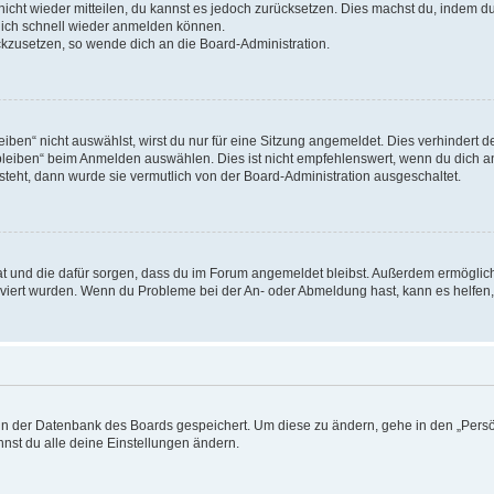
 nicht wieder mitteilen, du kannst es jedoch zurücksetzen. Dies machst du, indem 
 dich schnell wieder anmelden können.
ückzusetzen, so wende dich an die Board-Administration.
en“ nicht auswählst, wirst du nur für eine Sitzung angemeldet. Dies verhindert 
leiben“ beim Anmelden auswählen. Dies ist nicht empfehlenswert, wenn du dich an
 steht, dann wurde sie vermutlich von der Board-Administration ausgeschaltet.
 hat und die dafür sorgen, dass du im Forum angemeldet bleibst. Außerdem ermögli
tiviert wurden. Wenn du Probleme bei der An- oder Abmeldung hast, kann es helfen
n in der Datenbank des Boards gespeichert. Um diese zu ändern, gehe in den „Persö
nst du alle deine Einstellungen ändern.