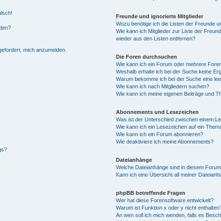
alsch!
Freunde und ignorierte Mitglieder
Wozu benötige ich die Listen der Freunde un
rden?
Wie kann ich Mitglieder zur Liste der Freund
wieder aus den Listen entfernen?
fgefordert, mich anzumelden.
Die Foren durchsuchen
Wie kann ich ein Forum oder mehrere For
Weshalb erhalte ich bei der Suche keine Er
Warum bekomme ich bei der Suche eine lee
Wie kann ich nach Mitgliedern suchen?
Wie kann ich meine eigenen Beiträge und T
Abonnements und Lesezeichen
Was ist der Unterschied zwischen einem L
Wie kann ich ein Lesezeichen auf ein Them
Wie kann ich ein Forum abonnieren?
Wie deaktiviere ich meine Abonnements?
gs?
Dateianhänge
Welche Dateianhänge sind in diesem Forum
Kann ich eine Übersicht all meiner Dateian
phpBB betreffende Fragen
Wer hat diese Forensoftware entwickelt?
Warum ist Funktion x oder y nicht enthalten
An wen soll ich mich wenden, falls es Besc