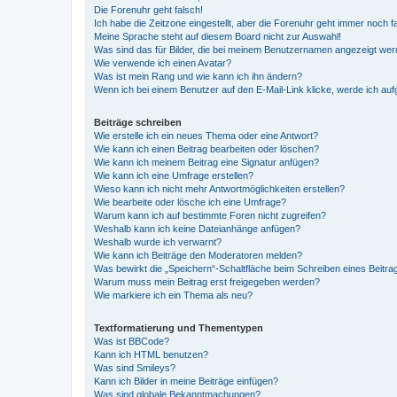
Die Forenuhr geht falsch!
Ich habe die Zeitzone eingestellt, aber die Forenuhr geht immer noch f
Meine Sprache steht auf diesem Board nicht zur Auswahl!
Was sind das für Bilder, die bei meinem Benutzernamen angezeigt we
Wie verwende ich einen Avatar?
Was ist mein Rang und wie kann ich ihn ändern?
Wenn ich bei einem Benutzer auf den E-Mail-Link klicke, werde ich au
Beiträge schreiben
Wie erstelle ich ein neues Thema oder eine Antwort?
Wie kann ich einen Beitrag bearbeiten oder löschen?
Wie kann ich meinem Beitrag eine Signatur anfügen?
Wie kann ich eine Umfrage erstellen?
Wieso kann ich nicht mehr Antwortmöglichkeiten erstellen?
Wie bearbeite oder lösche ich eine Umfrage?
Warum kann ich auf bestimmte Foren nicht zugreifen?
Weshalb kann ich keine Dateianhänge anfügen?
Weshalb wurde ich verwarnt?
Wie kann ich Beiträge den Moderatoren melden?
Was bewirkt die „Speichern“-Schaltfläche beim Schreiben eines Beitra
Warum muss mein Beitrag erst freigegeben werden?
Wie markiere ich ein Thema als neu?
Textformatierung und Thementypen
Was ist BBCode?
Kann ich HTML benutzen?
Was sind Smileys?
Kann ich Bilder in meine Beiträge einfügen?
Was sind globale Bekanntmachungen?