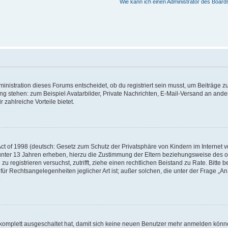
Wie kann ich einen Administrator des Board
istration dieses Forums entscheidet, ob du registriert sein musst, um Beiträge zu s
ung stehen: zum Beispiel Avatarbilder, Private Nachrichten, E-Mail-Versand an ander
 zahlreiche Vorteile bietet.
t of 1998 (deutsch: Gesetz zum Schutz der Privatsphäre von Kindern im Internet vo
unter 13 Jahren erheben, hierzu die Zustimmung der Eltern beziehungsweise des o
h zu registrieren versuchst, zutrifft, ziehe einen rechtlichen Beistand zu Rate. Bit
für Rechtsangelegenheiten jeglicher Art ist; außer solchen, die unter der Frage „
.
g komplett ausgeschaltet hat, damit sich keine neuen Benutzer mehr anmelden könn