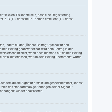
n“ klicken. Es könnte sein, dass eine Registrierung
t. Z. B. „Du darfst neue Themen erstellen“, „Du darfst
iten, indem du das „Ändere Beitrag“-Symbol für den
inen Beitrag geantwortet hat, wird dein Beitrag in der
nweis erscheint nicht, wenn noch niemand auf deinen Beitrag
ne Notiz hinterlassen, warum dein Beitrag überarbeitet wurde.
chdem du die Signatur erstellt und gespeichert hast, kannst
Bereich das standardmäßige Anhängen deiner Signatur
r anhängen“ wieder deaktivieren.