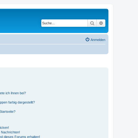
Suche
Erweiterte Suche
Anmelden
ete ich ihnen bei?
en farbig dargestellt?
tartseite?
icken!
 Nachrichten!
ed dieses Forums erhalten!