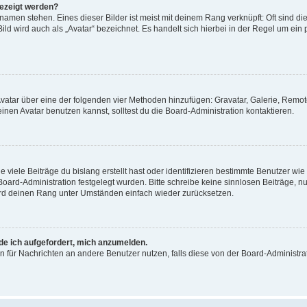
gezeigt werden?
amen stehen. Eines dieser Bilder ist meist mit deinem Rang verknüpft: Oft sind di
ld wird auch als „Avatar“ bezeichnet. Es handelt sich hierbei in der Regel um ein
 Avatar über eine der folgenden vier Methoden hinzufügen: Gravatar, Galerie, Rem
en Avatar benutzen kannst, solltest du die Board-Administration kontaktieren.
viele Beiträge du bislang erstellt hast oder identifizieren bestimmte Benutzer w
 Board-Administration festgelegt wurden. Bitte schreibe keine sinnlosen Beiträge
wird deinen Rang unter Umständen einfach wieder zurücksetzen.
rde ich aufgefordert, mich anzumelden.
ion für Nachrichten an andere Benutzer nutzen, falls diese von der Board-Administ