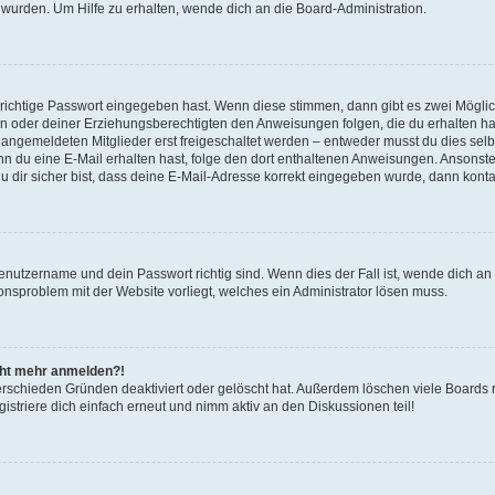
 wurden. Um Hilfe zu erhalten, wende dich an die Board-Administration.
 richtige Passwort eingegeben hast. Wenn diese stimmen, dann gibt es zwei Mögl
tern oder deiner Erziehungsberechtigten den Anweisungen folgen, die du erhalten ha
u angemeldeten Mitglieder erst freigeschaltet werden – entweder musst du dies selbs
. Wenn du eine E-Mail erhalten hast, folge den dort enthaltenen Anweisungen. Ansons
 dir sicher bist, dass deine E-Mail-Adresse korrekt eingegeben wurde, dann kontak
Benutzername und dein Passwort richtig sind. Wenn dies der Fall ist, wende dich a
ionsproblem mit der Website vorliegt, welches ein Administrator lösen muss.
icht mehr anmelden?!
erschieden Gründen deaktiviert oder gelöscht hat. Außerdem löschen viele Boards r
triere dich einfach erneut und nimm aktiv an den Diskussionen teil!