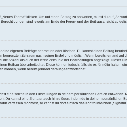
„Neues Thema“ klicken. Um auf einen Beitrag zu antworten, musst du auf „Antworte
e Berechtigungen sind jeweils am Ende der Foren- und der Beitragsansicht aufgeliste
r deine eigenen Beiträge bearbeiten oder löschen. Du kannst einen Beitrag bearbe
inen begrenzten Zeitraum nach seiner Erstellung möglich. Wenn bereits jemand auf de
 die Anzahl als auch der letzte Zeitpunkt der Bearbeitungen angezeigt. Dieser Hi
en Beitrag überarbeitet hat. Diese können jedoch, falls sie es für nötig halten, ei
hen können, wenn bereits jemand darauf geantwortet hat.
st eine solche in den Einstellungen in deinem persönlichen Bereich entwerfen. Na
eren. Du kannst eine Signatur auch hinzufügen, indem du in deinem persönlichen 
atur verfassen möchtest, so kannst du dort einfach das Kontrollkästchen „Signatu