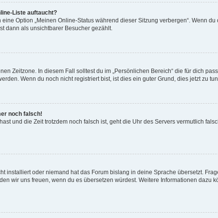
ine-Liste auftaucht?
n eine Option „Meinen Online-Status während dieser Sitzung verbergen“. Wenn du d
st dann als unsichtbarer Besucher gezählt.
en Zeitzone. In diesem Fall solltest du im „Persönlichen Bereich“ die für dich passe
den. Wenn du noch nicht registriert bist, ist dies ein guter Grund, dies jetzt zu tun
mer noch falsch!
t hast und die Zeit trotzdem noch falsch ist, geht die Uhr des Servers vermutlich fal
t installiert oder niemand hat das Forum bislang in deine Sprache übersetzt. Frag
, würden wir uns freuen, wenn du es übersetzen würdest. Weitere Informationen dazu