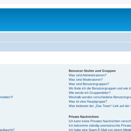
Benutzer-Stufen und Gruppen
Was sind Administratoren?
Was sind Moderatoren?
Was sind Benutzergruppen?
Wo finde ich die Benutzergruppen und wie tr
Wie werde ich Gruppenleiter?
anmelden?!
Weshalb werden verschiedene Benutzergrupp
Was ist eine Hauptgruppe?
Was bedeutet der „Das Team“-Link auf der S
Private Nachrichten
Ich kann keine Privaten Nachrichten versch
Ich bekomme ständig unerwünschte Private
auftaucht?
Ich habe eine Spam-E-Mail von einem Mitgli