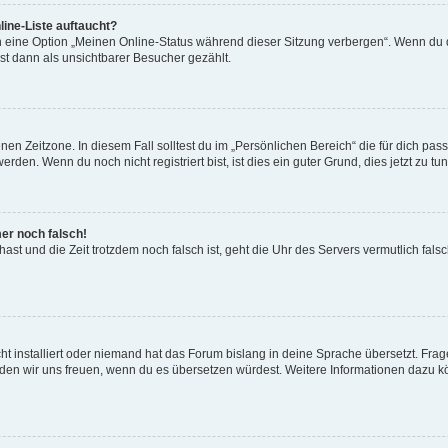
ine-Liste auftaucht?
n eine Option „Meinen Online-Status während dieser Sitzung verbergen“. Wenn du d
st dann als unsichtbarer Besucher gezählt.
en Zeitzone. In diesem Fall solltest du im „Persönlichen Bereich“ die für dich passe
den. Wenn du noch nicht registriert bist, ist dies ein guter Grund, dies jetzt zu tun
mer noch falsch!
t hast und die Zeit trotzdem noch falsch ist, geht die Uhr des Servers vermutlich fal
t installiert oder niemand hat das Forum bislang in deine Sprache übersetzt. Frag
, würden wir uns freuen, wenn du es übersetzen würdest. Weitere Informationen dazu