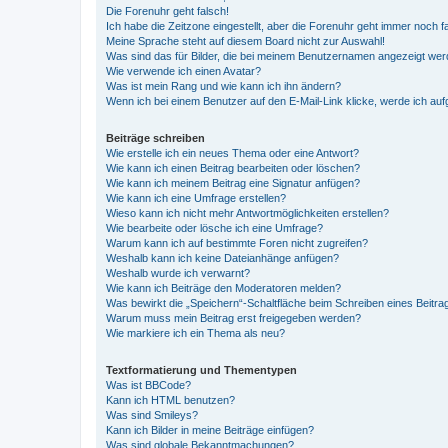
Die Forenuhr geht falsch!
Ich habe die Zeitzone eingestellt, aber die Forenuhr geht immer noch f
Meine Sprache steht auf diesem Board nicht zur Auswahl!
Was sind das für Bilder, die bei meinem Benutzernamen angezeigt we
Wie verwende ich einen Avatar?
Was ist mein Rang und wie kann ich ihn ändern?
Wenn ich bei einem Benutzer auf den E-Mail-Link klicke, werde ich au
Beiträge schreiben
Wie erstelle ich ein neues Thema oder eine Antwort?
Wie kann ich einen Beitrag bearbeiten oder löschen?
Wie kann ich meinem Beitrag eine Signatur anfügen?
Wie kann ich eine Umfrage erstellen?
Wieso kann ich nicht mehr Antwortmöglichkeiten erstellen?
Wie bearbeite oder lösche ich eine Umfrage?
Warum kann ich auf bestimmte Foren nicht zugreifen?
Weshalb kann ich keine Dateianhänge anfügen?
Weshalb wurde ich verwarnt?
Wie kann ich Beiträge den Moderatoren melden?
Was bewirkt die „Speichern“-Schaltfläche beim Schreiben eines Beitra
Warum muss mein Beitrag erst freigegeben werden?
Wie markiere ich ein Thema als neu?
Textformatierung und Thementypen
Was ist BBCode?
Kann ich HTML benutzen?
Was sind Smileys?
Kann ich Bilder in meine Beiträge einfügen?
Was sind globale Bekanntmachungen?