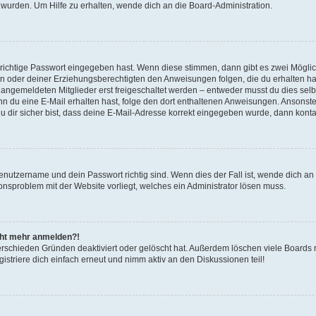
 wurden. Um Hilfe zu erhalten, wende dich an die Board-Administration.
 richtige Passwort eingegeben hast. Wenn diese stimmen, dann gibt es zwei Mögl
tern oder deiner Erziehungsberechtigten den Anweisungen folgen, die du erhalten ha
u angemeldeten Mitglieder erst freigeschaltet werden – entweder musst du dies selbs
. Wenn du eine E-Mail erhalten hast, folge den dort enthaltenen Anweisungen. Ansons
 dir sicher bist, dass deine E-Mail-Adresse korrekt eingegeben wurde, dann kontak
Benutzername und dein Passwort richtig sind. Wenn dies der Fall ist, wende dich a
ionsproblem mit der Website vorliegt, welches ein Administrator lösen muss.
icht mehr anmelden?!
erschieden Gründen deaktiviert oder gelöscht hat. Außerdem löschen viele Boards r
triere dich einfach erneut und nimm aktiv an den Diskussionen teil!