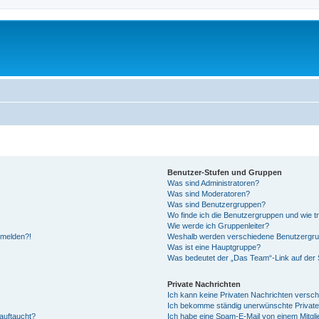
Benutzer-Stufen und Gruppen
Was sind Administratoren?
Was sind Moderatoren?
Was sind Benutzergruppen?
Wo finde ich die Benutzergruppen und wie tr
Wie werde ich Gruppenleiter?
anmelden?!
Weshalb werden verschiedene Benutzergrupp
Was ist eine Hauptgruppe?
Was bedeutet der „Das Team“-Link auf der S
Private Nachrichten
Ich kann keine Privaten Nachrichten versch
Ich bekomme ständig unerwünschte Private
auftaucht?
Ich habe eine Spam-E-Mail von einem Mitgli