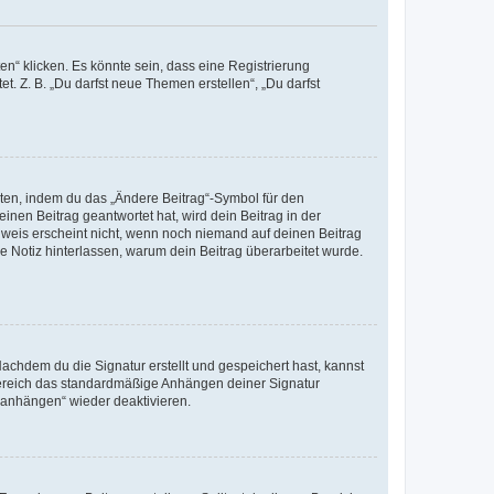
n“ klicken. Es könnte sein, dass eine Registrierung
t. Z. B. „Du darfst neue Themen erstellen“, „Du darfst
iten, indem du das „Ändere Beitrag“-Symbol für den
inen Beitrag geantwortet hat, wird dein Beitrag in der
nweis erscheint nicht, wenn noch niemand auf deinen Beitrag
ne Notiz hinterlassen, warum dein Beitrag überarbeitet wurde.
chdem du die Signatur erstellt und gespeichert hast, kannst
Bereich das standardmäßige Anhängen deiner Signatur
r anhängen“ wieder deaktivieren.