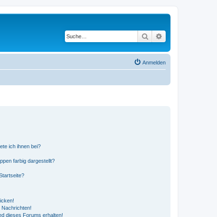
Suche
Erweiterte Suche
Anmelden
ete ich ihnen bei?
en farbig dargestellt?
tartseite?
icken!
 Nachrichten!
ed dieses Forums erhalten!