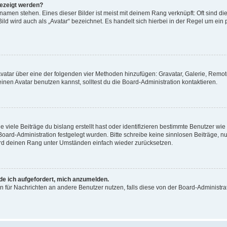
gezeigt werden?
amen stehen. Eines dieser Bilder ist meist mit deinem Rang verknüpft: Oft sind di
ld wird auch als „Avatar“ bezeichnet. Es handelt sich hierbei in der Regel um ein
 Avatar über eine der folgenden vier Methoden hinzufügen: Gravatar, Galerie, Rem
en Avatar benutzen kannst, solltest du die Board-Administration kontaktieren.
viele Beiträge du bislang erstellt hast oder identifizieren bestimmte Benutzer w
 Board-Administration festgelegt wurden. Bitte schreibe keine sinnlosen Beiträge
wird deinen Rang unter Umständen einfach wieder zurücksetzen.
rde ich aufgefordert, mich anzumelden.
ion für Nachrichten an andere Benutzer nutzen, falls diese von der Board-Administ