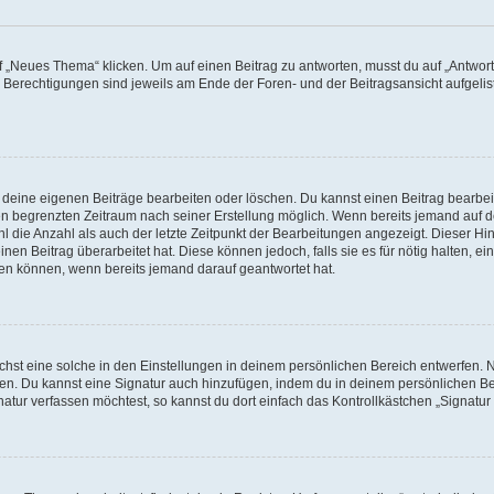
„Neues Thema“ klicken. Um auf einen Beitrag zu antworten, musst du auf „Antworte
e Berechtigungen sind jeweils am Ende der Foren- und der Beitragsansicht aufgeliste
r deine eigenen Beiträge bearbeiten oder löschen. Du kannst einen Beitrag bearbe
inen begrenzten Zeitraum nach seiner Erstellung möglich. Wenn bereits jemand auf de
 die Anzahl als auch der letzte Zeitpunkt der Bearbeitungen angezeigt. Dieser Hi
en Beitrag überarbeitet hat. Diese können jedoch, falls sie es für nötig halten, ei
hen können, wenn bereits jemand darauf geantwortet hat.
st eine solche in den Einstellungen in deinem persönlichen Bereich entwerfen. Na
eren. Du kannst eine Signatur auch hinzufügen, indem du in deinem persönlichen 
atur verfassen möchtest, so kannst du dort einfach das Kontrollkästchen „Signatu