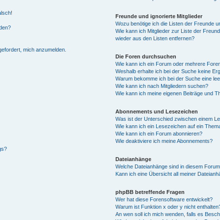
alsch!
Freunde und ignorierte Mitglieder
Wozu benötige ich die Listen der Freunde un
rden?
Wie kann ich Mitglieder zur Liste der Freund
wieder aus den Listen entfernen?
fgefordert, mich anzumelden.
Die Foren durchsuchen
Wie kann ich ein Forum oder mehrere For
Weshalb erhalte ich bei der Suche keine Er
Warum bekomme ich bei der Suche eine lee
Wie kann ich nach Mitgliedern suchen?
Wie kann ich meine eigenen Beiträge und T
Abonnements und Lesezeichen
Was ist der Unterschied zwischen einem L
Wie kann ich ein Lesezeichen auf ein Them
Wie kann ich ein Forum abonnieren?
Wie deaktiviere ich meine Abonnements?
gs?
Dateianhänge
Welche Dateianhänge sind in diesem Forum
Kann ich eine Übersicht all meiner Dateian
phpBB betreffende Fragen
Wer hat diese Forensoftware entwickelt?
Warum ist Funktion x oder y nicht enthalten
An wen soll ich mich wenden, falls es Besc