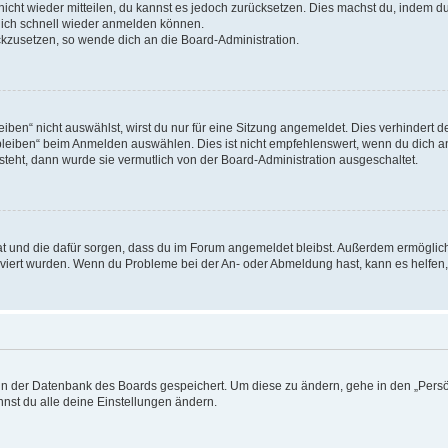
 nicht wieder mitteilen, du kannst es jedoch zurücksetzen. Dies machst du, indem 
 dich schnell wieder anmelden können.
ückzusetzen, so wende dich an die Board-Administration.
en“ nicht auswählst, wirst du nur für eine Sitzung angemeldet. Dies verhindert 
leiben“ beim Anmelden auswählen. Dies ist nicht empfehlenswert, wenn du dich an
 steht, dann wurde sie vermutlich von der Board-Administration ausgeschaltet.
 hat und die dafür sorgen, dass du im Forum angemeldet bleibst. Außerdem ermögli
tiviert wurden. Wenn du Probleme bei der An- oder Abmeldung hast, kann es helfen
n in der Datenbank des Boards gespeichert. Um diese zu ändern, gehe in den „Persö
nst du alle deine Einstellungen ändern.