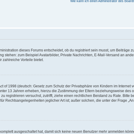
Wie kann ich einen Administrator des Board
istration dieses Forums entscheidet, ob du registriert sein musst, um Beiträge zu s
ung stehen: zum Beispiel Avatarbilder, Private Nachrichten, E-Mail-Versand an ander
 zahlreiche Vorteile bietet.
t of 1998 (deutsch: Gesetz zum Schutz der Privatsphäre von Kindern im Internet vo
unter 13 Jahren erheben, hierzu die Zustimmung der Eltern beziehungsweise des o
h zu registrieren versuchst, zutrifft, ziehe einen rechtlichen Beistand zu Rate. Bit
für Rechtsangelegenheiten jeglicher Art ist; außer solchen, die unter der Frage „
.
g komplett ausgeschaltet hat, damit sich keine neuen Benutzer mehr anmelden könn