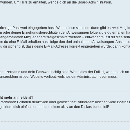
 wurden. Um Hilfe zu erhalten, wende dich an die Board-Administration.
 richtige Passwort eingegeben hast. Wenn diese stimmen, dann gibt es zwei Mögl
tern oder deiner Erziehungsberechtigten den Anweisungen folgen, die du erhalten ha
u angemeldeten Mitglieder erst freigeschaltet werden – entweder musst du dies selbs
. Wenn du eine E-Mail erhalten hast, folge den dort enthaltenen Anweisungen. Ansons
 dir sicher bist, dass deine E-Mail-Adresse korrekt eingegeben wurde, dann kontak
Benutzername und dein Passwort richtig sind. Wenn dies der Fall ist, wende dich a
ionsproblem mit der Website vorliegt, welches ein Administrator lösen muss.
icht mehr anmelden?!
erschieden Gründen deaktiviert oder gelöscht hat. Außerdem löschen viele Boards r
triere dich einfach erneut und nimm aktiv an den Diskussionen teil!