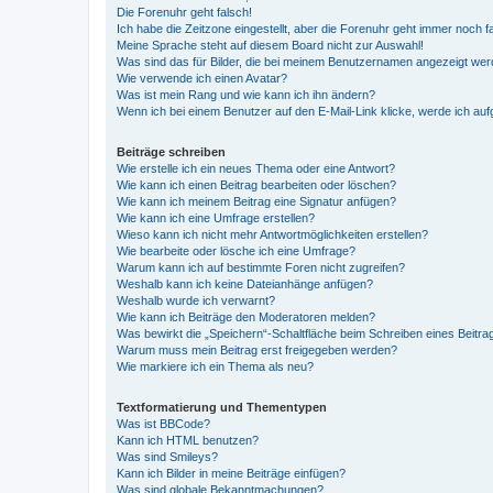
Die Forenuhr geht falsch!
Ich habe die Zeitzone eingestellt, aber die Forenuhr geht immer noch f
Meine Sprache steht auf diesem Board nicht zur Auswahl!
Was sind das für Bilder, die bei meinem Benutzernamen angezeigt we
Wie verwende ich einen Avatar?
Was ist mein Rang und wie kann ich ihn ändern?
Wenn ich bei einem Benutzer auf den E-Mail-Link klicke, werde ich au
Beiträge schreiben
Wie erstelle ich ein neues Thema oder eine Antwort?
Wie kann ich einen Beitrag bearbeiten oder löschen?
Wie kann ich meinem Beitrag eine Signatur anfügen?
Wie kann ich eine Umfrage erstellen?
Wieso kann ich nicht mehr Antwortmöglichkeiten erstellen?
Wie bearbeite oder lösche ich eine Umfrage?
Warum kann ich auf bestimmte Foren nicht zugreifen?
Weshalb kann ich keine Dateianhänge anfügen?
Weshalb wurde ich verwarnt?
Wie kann ich Beiträge den Moderatoren melden?
Was bewirkt die „Speichern“-Schaltfläche beim Schreiben eines Beitra
Warum muss mein Beitrag erst freigegeben werden?
Wie markiere ich ein Thema als neu?
Textformatierung und Thementypen
Was ist BBCode?
Kann ich HTML benutzen?
Was sind Smileys?
Kann ich Bilder in meine Beiträge einfügen?
Was sind globale Bekanntmachungen?