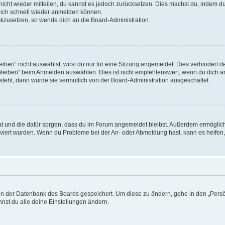
 nicht wieder mitteilen, du kannst es jedoch zurücksetzen. Dies machst du, indem 
 dich schnell wieder anmelden können.
ückzusetzen, so wende dich an die Board-Administration.
en“ nicht auswählst, wirst du nur für eine Sitzung angemeldet. Dies verhindert 
leiben“ beim Anmelden auswählen. Dies ist nicht empfehlenswert, wenn du dich an
 steht, dann wurde sie vermutlich von der Board-Administration ausgeschaltet.
 hat und die dafür sorgen, dass du im Forum angemeldet bleibst. Außerdem ermögli
tiviert wurden. Wenn du Probleme bei der An- oder Abmeldung hast, kann es helfen
n in der Datenbank des Boards gespeichert. Um diese zu ändern, gehe in den „Persö
nst du alle deine Einstellungen ändern.