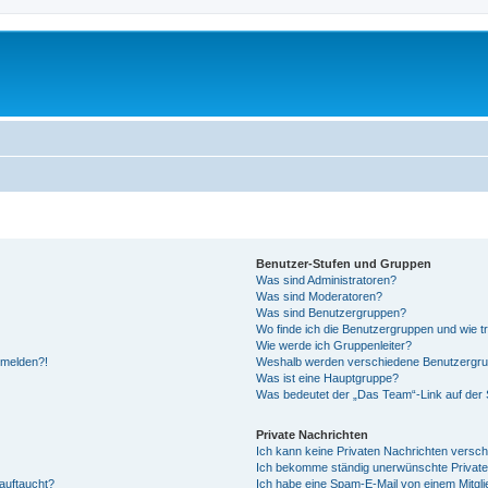
Benutzer-Stufen und Gruppen
Was sind Administratoren?
Was sind Moderatoren?
Was sind Benutzergruppen?
Wo finde ich die Benutzergruppen und wie tr
Wie werde ich Gruppenleiter?
anmelden?!
Weshalb werden verschiedene Benutzergrupp
Was ist eine Hauptgruppe?
Was bedeutet der „Das Team“-Link auf der S
Private Nachrichten
Ich kann keine Privaten Nachrichten versch
Ich bekomme ständig unerwünschte Private
auftaucht?
Ich habe eine Spam-E-Mail von einem Mitgli