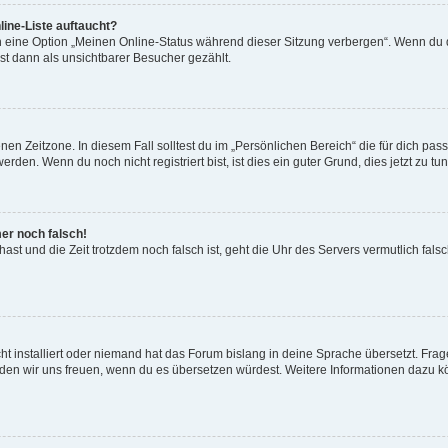
ine-Liste auftaucht?
n eine Option „Meinen Online-Status während dieser Sitzung verbergen“. Wenn du d
st dann als unsichtbarer Besucher gezählt.
en Zeitzone. In diesem Fall solltest du im „Persönlichen Bereich“ die für dich passe
den. Wenn du noch nicht registriert bist, ist dies ein guter Grund, dies jetzt zu tun
mer noch falsch!
t hast und die Zeit trotzdem noch falsch ist, geht die Uhr des Servers vermutlich fal
t installiert oder niemand hat das Forum bislang in deine Sprache übersetzt. Frag
, würden wir uns freuen, wenn du es übersetzen würdest. Weitere Informationen dazu