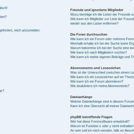
alsch!
Freunde und ignorierte Mitglieder
Wozu benötige ich die Listen der Freunde un
rden?
Wie kann ich Mitglieder zur Liste der Freund
wieder aus den Listen entfernen?
fgefordert, mich anzumelden.
Die Foren durchsuchen
Wie kann ich ein Forum oder mehrere For
Weshalb erhalte ich bei der Suche keine Er
Warum bekomme ich bei der Suche eine lee
Wie kann ich nach Mitgliedern suchen?
Wie kann ich meine eigenen Beiträge und T
Abonnements und Lesezeichen
Was ist der Unterschied zwischen einem L
Wie kann ich ein Lesezeichen auf ein Them
Wie kann ich ein Forum abonnieren?
Wie deaktiviere ich meine Abonnements?
gs?
Dateianhänge
Welche Dateianhänge sind in diesem Forum
Kann ich eine Übersicht all meiner Dateian
phpBB betreffende Fragen
Wer hat diese Forensoftware entwickelt?
Warum ist Funktion x oder y nicht enthalten
An wen soll ich mich wenden, falls es Besc