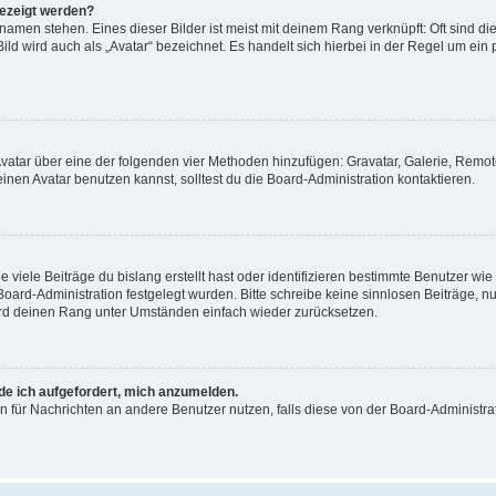
gezeigt werden?
amen stehen. Eines dieser Bilder ist meist mit deinem Rang verknüpft: Oft sind di
ld wird auch als „Avatar“ bezeichnet. Es handelt sich hierbei in der Regel um ein
 Avatar über eine der folgenden vier Methoden hinzufügen: Gravatar, Galerie, Rem
en Avatar benutzen kannst, solltest du die Board-Administration kontaktieren.
viele Beiträge du bislang erstellt hast oder identifizieren bestimmte Benutzer w
 Board-Administration festgelegt wurden. Bitte schreibe keine sinnlosen Beiträge
wird deinen Rang unter Umständen einfach wieder zurücksetzen.
rde ich aufgefordert, mich anzumelden.
ion für Nachrichten an andere Benutzer nutzen, falls diese von der Board-Administ