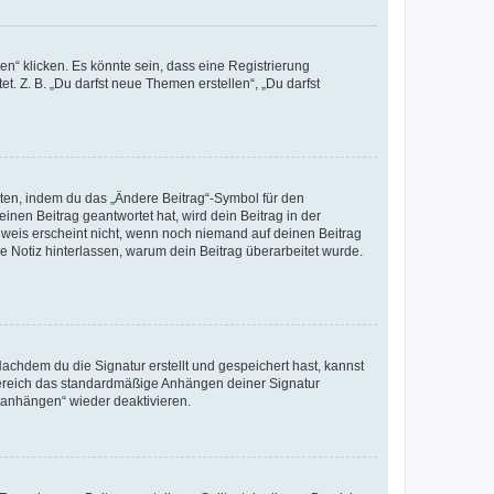
n“ klicken. Es könnte sein, dass eine Registrierung
t. Z. B. „Du darfst neue Themen erstellen“, „Du darfst
iten, indem du das „Ändere Beitrag“-Symbol für den
inen Beitrag geantwortet hat, wird dein Beitrag in der
nweis erscheint nicht, wenn noch niemand auf deinen Beitrag
ne Notiz hinterlassen, warum dein Beitrag überarbeitet wurde.
chdem du die Signatur erstellt und gespeichert hast, kannst
Bereich das standardmäßige Anhängen deiner Signatur
r anhängen“ wieder deaktivieren.