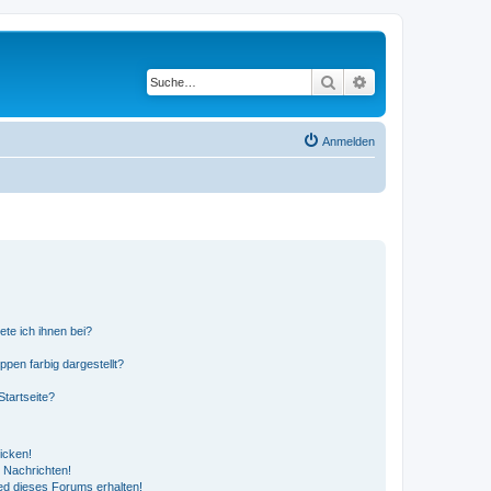
Suche
Erweiterte Suche
Anmelden
ete ich ihnen bei?
en farbig dargestellt?
tartseite?
icken!
 Nachrichten!
ed dieses Forums erhalten!