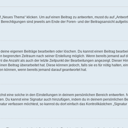
„Neues Thema“ klicken. Um auf einen Beitrag zu antworten, musst du auf „Antworte
e Berechtigungen sind jeweils am Ende der Foren- und der Beitragsansicht aufgeliste
r deine eigenen Beiträge bearbeiten oder löschen. Du kannst einen Beitrag bearbe
inen begrenzten Zeitraum nach seiner Erstellung möglich. Wenn bereits jemand auf de
 die Anzahl als auch der letzte Zeitpunkt der Bearbeitungen angezeigt. Dieser Hi
en Beitrag überarbeitet hat. Diese können jedoch, falls sie es für nötig halten, ei
hen können, wenn bereits jemand darauf geantwortet hat.
st eine solche in den Einstellungen in deinem persönlichen Bereich entwerfen. Na
eren. Du kannst eine Signatur auch hinzufügen, indem du in deinem persönlichen 
atur verfassen möchtest, so kannst du dort einfach das Kontrollkästchen „Signatu