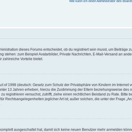
Wie kann ich einen Administrator des Board
istration dieses Forums entscheidet, ob du registriert sein musst, um Beiträge zu s
ung stehen: zum Beispiel Avatarbilder, Private Nachrichten, E-Mail-Versand an ander
 zahlreiche Vorteile bietet.
t of 1998 (deutsch: Gesetz zum Schutz der Privatsphäre von Kindern im Internet vo
unter 13 Jahren erheben, hierzu die Zustimmung der Eltern beziehungsweise des o
h zu registrieren versuchst, zutrifft, ziehe einen rechtlichen Beistand zu Rate. Bit
für Rechtsangelegenheiten jeglicher Art ist; außer solchen, die unter der Frage „
.
g komplett ausgeschaltet hat, damit sich keine neuen Benutzer mehr anmelden könn