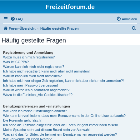
Freizeitforum.de
FAQ
Anmelden
S
Foren-Übersicht
Häufig gestellte Fragen
u
Häufig gestellte Fragen
c
h
Registrierung und Anmeldung
Wozu muss ich mich registrieren?
e
Was ist COPPA?
Warum kann ich mich nicht registrieren?
Ich habe mich registriert, kann mich aber nicht anmelden!
Warum kann ich mich nicht anmelden?
Ich habe mich vor einiger Zeit registriert, kann mich aber nicht mehr anmelden?!
Ich habe mein Passwort vergessen!
Warum werde ich automatisch abgemeldet?
Wozu ist die Funktion „Alle Cookies löschen“?
Benutzerpräferenzen und -einstellungen
Wie kann ich meine Einstellungen ändern?
Wie kann ich verhindern, dass mein Benutzername in der Online-Liste auftaucht?
Die Forenuhr geht falsch!
Ich habe die Zeitzone eingestellt, aber die Forenuhr geht immer noch falsch!
Meine Sprache steht auf diesem Board nicht zur Auswahl!
Was sind das für Bilder, die bei meinem Benutzernamen angezeigt werden?
Wie verwende ich einen Avatar?