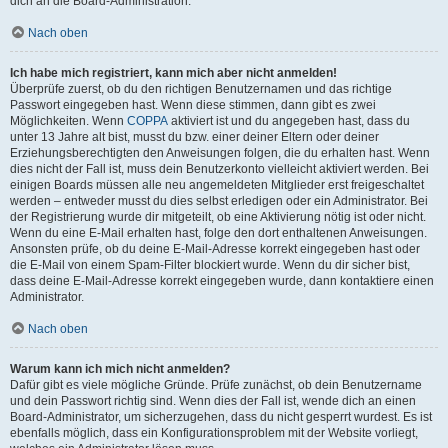
dich an die Board-Administration.
Nach oben
Ich habe mich registriert, kann mich aber nicht anmelden!
Überprüfe zuerst, ob du den richtigen Benutzernamen und das richtige
Passwort eingegeben hast. Wenn diese stimmen, dann gibt es zwei
Möglichkeiten. Wenn
COPPA
aktiviert ist und du angegeben hast, dass du
unter 13 Jahre alt bist, musst du bzw. einer deiner Eltern oder deiner
Erziehungsberechtigten den Anweisungen folgen, die du erhalten hast. Wenn
dies nicht der Fall ist, muss dein Benutzerkonto vielleicht aktiviert werden. Bei
einigen Boards müssen alle neu angemeldeten Mitglieder erst freigeschaltet
werden – entweder musst du dies selbst erledigen oder ein Administrator. Bei
der Registrierung wurde dir mitgeteilt, ob eine Aktivierung nötig ist oder nicht.
Wenn du eine E-Mail erhalten hast, folge den dort enthaltenen Anweisungen.
Ansonsten prüfe, ob du deine E-Mail-Adresse korrekt eingegeben hast oder
die E-Mail von einem Spam-Filter blockiert wurde. Wenn du dir sicher bist,
dass deine E-Mail-Adresse korrekt eingegeben wurde, dann kontaktiere einen
Administrator.
Nach oben
Warum kann ich mich nicht anmelden?
Dafür gibt es viele mögliche Gründe. Prüfe zunächst, ob dein Benutzername
und dein Passwort richtig sind. Wenn dies der Fall ist, wende dich an einen
Board-Administrator, um sicherzugehen, dass du nicht gesperrt wurdest. Es ist
ebenfalls möglich, dass ein Konfigurationsproblem mit der Website vorliegt,