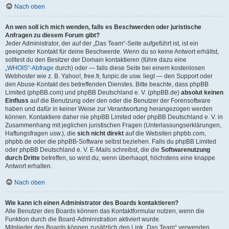
Nach oben
An wen soll ich mich wenden, falls es Beschwerden oder juristische
Anfragen zu diesem Forum gibt?
Jeder Administrator, der auf der „Das Team“-Seite aufgeführt ist, ist ein
geeigneter Kontakt für deine Beschwerde. Wenn du so keine Antwort erhältst,
solltest du den Besitzer der Domain kontaktieren (führe dazu eine
„WHOIS“-Abfrage
durch) oder — falls diese Seite bei einem kostenlosen
Webhoster wie z. B. Yahoo!, free.fr, funpic.de usw. liegt — den Support oder
den Abuse-Kontakt des betreffenden Dienstes. Bitte beachte, dass phpBB
Limited (phpBB.com) und phpBB Deutschland e. V. (phpBB.de)
absolut keinen
Einfluss
auf die Benutzung oder den oder die Benutzer der Forensoftware
haben und dafür in keiner Weise zur Verantwortung herangezogen werden
können. Kontaktiere daher nie phpBB Limited oder phpBB Deutschland e. V. in
Zusammenhang mit jeglichen juristischen Fragen (Unterlassungserklärungen,
Haftungsfragen usw.), die
sich nicht direkt
auf die Websiten phpbb.com,
phpbb.de oder die phpBB-Software selbst beziehen. Falls du phpBB Limited
oder phpBB Deutschland e. V. E-Mails schreibst, die die
Softwarenutzung
durch Dritte
betreffen, so wirst du, wenn überhaupt, höchstens eine knappe
Antwort erhalten.
Nach oben
Wie kann ich einen Administrator des Boards kontaktieren?
Alle Benutzer des Boards können das Kontaktformular nutzen, wenn die
Funktion durch die Board-Administration aktiviert wurde.
Mitglieder des Boards können zusätzlich den Link „Das Team“ verwenden.