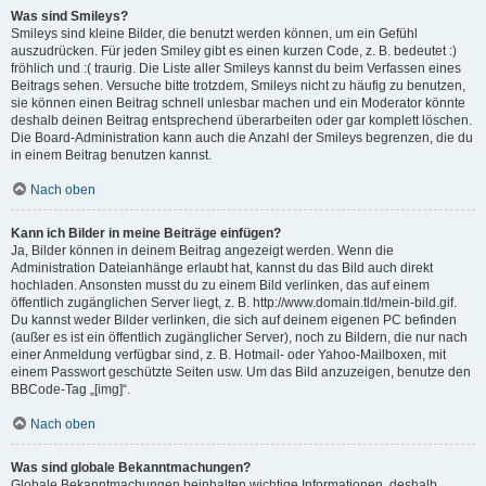
Was sind Smileys?
Smileys sind kleine Bilder, die benutzt werden können, um ein Gefühl
auszudrücken. Für jeden Smiley gibt es einen kurzen Code, z. B. bedeutet :)
fröhlich und :( traurig. Die Liste aller Smileys kannst du beim Verfassen eines
Beitrags sehen. Versuche bitte trotzdem, Smileys nicht zu häufig zu benutzen,
sie können einen Beitrag schnell unlesbar machen und ein Moderator könnte
deshalb deinen Beitrag entsprechend überarbeiten oder gar komplett löschen.
Die Board-Administration kann auch die Anzahl der Smileys begrenzen, die du
in einem Beitrag benutzen kannst.
Nach oben
Kann ich Bilder in meine Beiträge einfügen?
Ja, Bilder können in deinem Beitrag angezeigt werden. Wenn die
Administration Dateianhänge erlaubt hat, kannst du das Bild auch direkt
hochladen. Ansonsten musst du zu einem Bild verlinken, das auf einem
öffentlich zugänglichen Server liegt, z. B. http://www.domain.tld/mein-bild.gif.
Du kannst weder Bilder verlinken, die sich auf deinem eigenen PC befinden
(außer es ist ein öffentlich zugänglicher Server), noch zu Bildern, die nur nach
einer Anmeldung verfügbar sind, z. B. Hotmail- oder Yahoo-Mailboxen, mit
einem Passwort geschützte Seiten usw. Um das Bild anzuzeigen, benutze den
BBCode-Tag „[img]“.
Nach oben
Was sind globale Bekanntmachungen?
Globale Bekanntmachungen beinhalten wichtige Informationen, deshalb