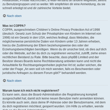
Avatarbilder, Private Nachrichten, E-Mail-Versand an andere Mitglieder, Beitritt
zu Benutzergruppen und so weiter. Wir empfehlen dir eine Anmeldung, da sie
schnell erledigt ist und dir zahlreiche Vorteile bietet.
Nach oben
Was ist COPPA?
COPPA, ausgeschrieben Children’s Online Privacy Protection Act of 1998
(deutsch: Gesetz zum Schutz der Privatsphäre von Kindern im Internet von
1998) ist ein Gesetz in den USA, welches festlegt, dass Websites, die
möglicherweise persönliche Daten von Kindern unter 13 Jahren erheben,
hierzu die Zustimmung der Eltern beziehungsweise des oder der
Erziehungsberechtigten benötigen. Wenn du dir unsicher bist, ob dies auf dich
oder die Website, auf der du dich zu registrieren versuchst, zutrifft, ziehe einen
rechtlichen Beistand zu Rate. Bitte beachte, dass phpBB Limited und der
Besitzer dieses Boards keine Rechtsberatung anbieten kann und nicht die
Anlaufstelle für Rechtsangelegenheiten jeglicher Art ist; außer solchen, die
unter der Frage „An wen soll ich mich wenden, falls es Beschwerden oder
juristische Anfragen zu diesem Forum gibt?“ behandelt werden.
Nach oben
Warum kann ich mich nicht registrieren?
Es kann sein, dass die Board-Administration die Registrierung komplett
ausgeschaltet hat, damit sich keine neuen Benutzer mehr anmelden können.
Es könnte auch sein, dass deine IP-Adresse oder der Benutzername, mit dem
du dich registrieren möchtest, gesperrt wurden. Um Hilfe zu erhalten, wende